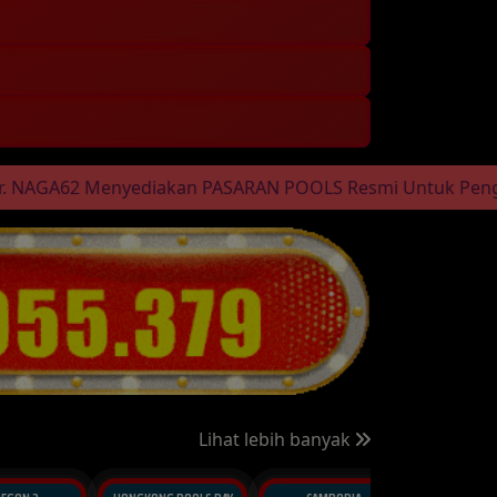
ASARAN POOLS Resmi Untuk Penggemar HONGKONG POOLS & 
Lihat lebih banyak