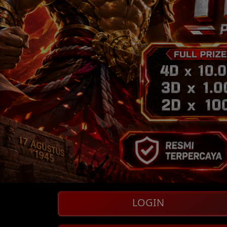
LOGIN