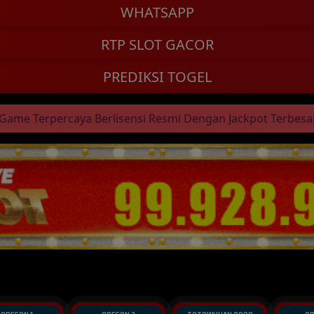
WHATSAPP
RTP SLOT GACOR
PREDIKSI TOGEL
 Resmi Dengan Jackpot Terbesar. NAGA62 Menyediakan P