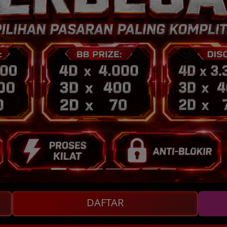
DAFTAR