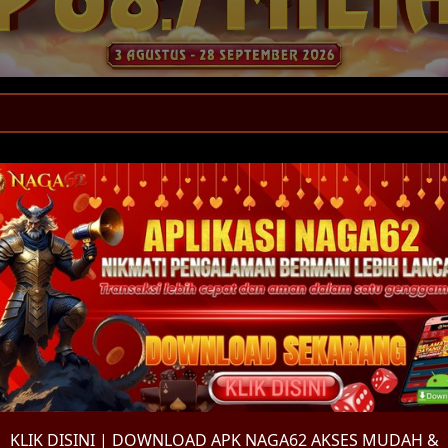
KLIK DISINI | DOWNLOAD APK NAGA62 AKSES MUDAH &