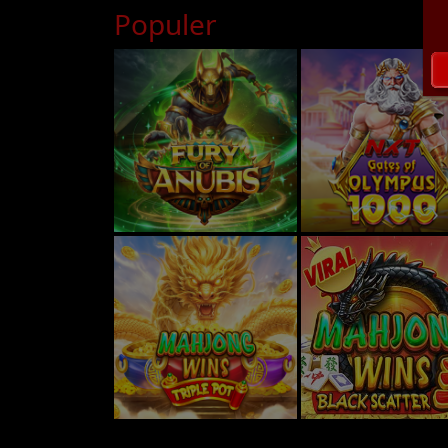
Populer