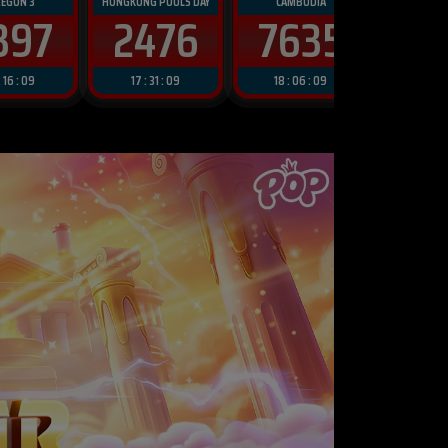
G POOLS DAY
CAMBODIA
TOTOWUHAN 1200
OREG
476
7635
4280
37
: 31 : 06
18 : 06 : 06
18 : 31 : 06
18 : 1