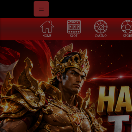
HOME
SLOT
CASINO
SPOR