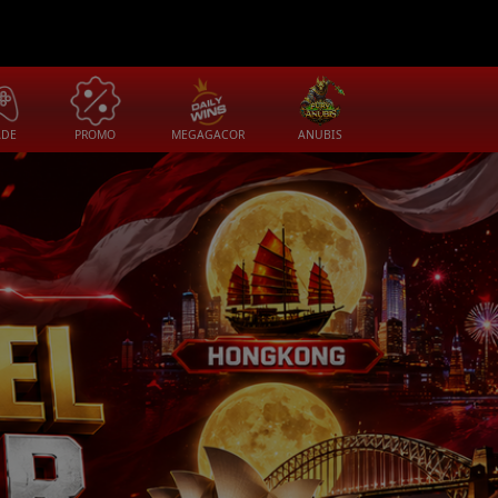
ADE
PROMO
MEGAGACOR
ANUBIS