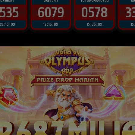
OREGON 2
TOTOWUHAN 0900
OREGON 3
HONGKON
6079
0578
3397
2
12 : 16 : 06
15 : 36 : 06
15 : 16 : 06
17 