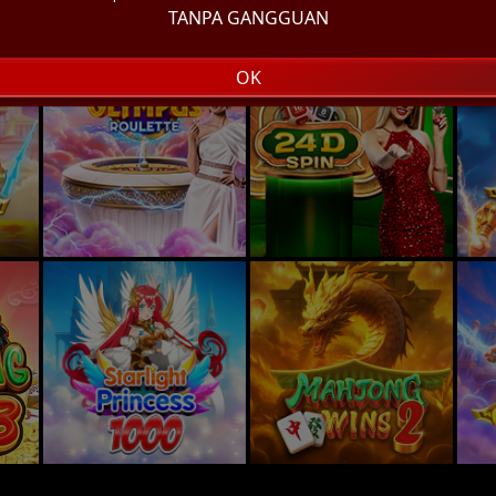
TANPA GANGGUAN
OK