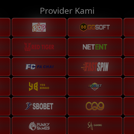
Provider Kami