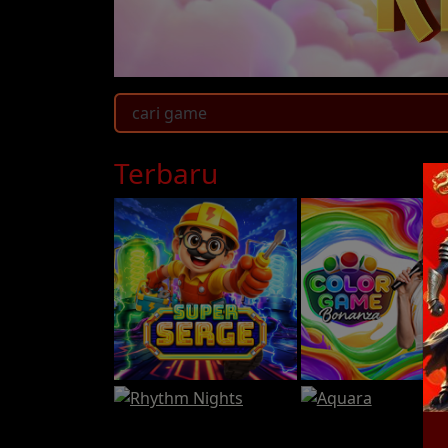
Terbaru